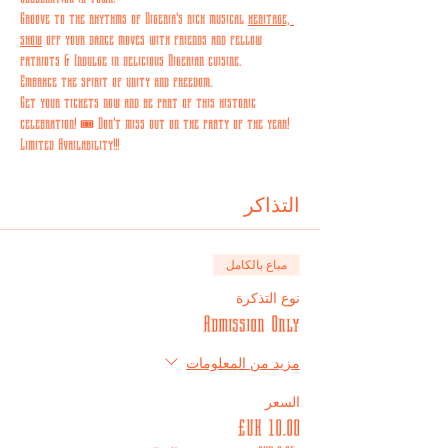
Groove to the rhythms of Nigeria's rich musical 
heritage, 
show
 off your dance moves with friends and fellow 
patriots & Indulge in delicious Nigerian cuisine.
Embrace the spirit of unity and freedom.
Get your tickets now and be part of this historic 
celebration! 🎟️ Don't miss out on the party of the year!
Limited Availability!!!
التذاكر
مباع بالكامل
نوع التذكرة
Admission Only
مزيد من المعلومات
السعر