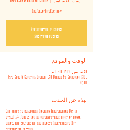
السبت، 30 سبتمبر
  |  
Hype Club & Cocktail Lounge
#TheJollofRiceEdition
Registration is closed
See other events
الوقت والموقع
30 سبتمبر 2023، 11:00 م
Hype Club & Cocktail Lounge, 130 Dundee St, Edinburgh EH11
1AF, UK
نبذة عن الحدث
Get ready to celebrate Nigeria's Independence Day in 
style! 🎉 Join us for an unforgettable night of music, 
dance, and culture at the biggest Independence Day 
celebration in town! 