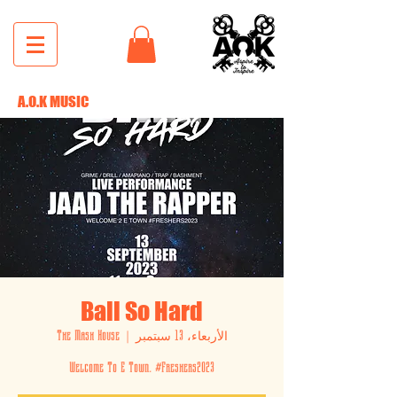
A.O.K MUSIC
Ball So Hard
الأربعاء، 13 سبتمبر
  |  
The Mash House
Welcome To E Town. #Freshers2023