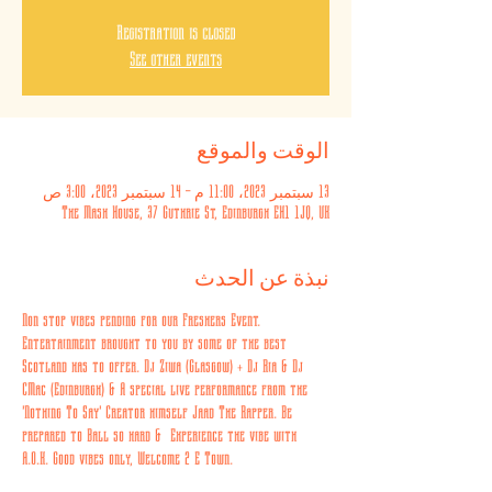
Registration is closed
See other events
الوقت والموقع
13 سبتمبر 2023، 11:00 م – 14 سبتمبر 2023، 3:00 ص
The Mash House, 37 Guthrie St, Edinburgh EH1 1JQ, UK
نبذة عن الحدث
Non stop vibes pending for our Freshers Event. 
Entertainment brought to you by some of the best 
Scotland has to offer. Dj Ziwa (Glasgow) + Dj Ria & Dj 
CMac (Edinburgh) & A special live performance from the 
'Nothing To Say' Creator himself Jaad The Rapper. Be 
prepared to Ball so hard &  Experience the vibe with 
A.O.K. Good vibes only, Welcome 2 E Town. 