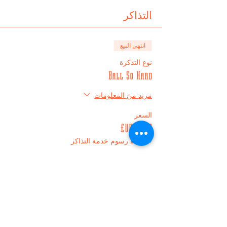
التذاكر
انتهى البيع
نوع التذكرة
Ball So Hard
مزيد من المعلومات
السعر
+‏0.25 UK£ رسوم خدمة التذاكر
شارِك هذا الحدث